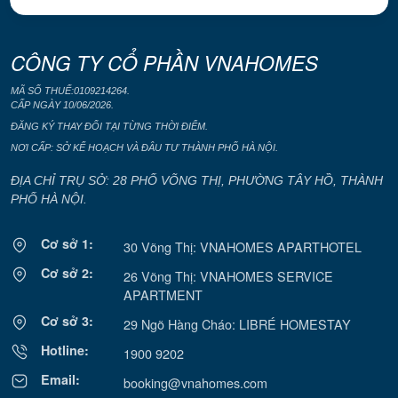
CÔNG TY CỔ PHẦN VNAHOMES
MÃ SỐ THUẾ:0109214264.
CẤP NGÀY 10/06/2026.
ĐĂNG KÝ THAY ĐỔI TẠI TỪNG THỜI ĐIỂM.
NƠI CẤP: SỞ KẾ HOẠCH VÀ ĐÂU TƯ THÀNH PHỐ HÀ NỘI.
ĐỊA CHỈ TRỤ SỞ: 28 PHỐ VÕNG THỊ, PHƯỜNG TÂY HỒ, THÀNH
PHỐ HÀ NỘI.
Cơ sở 1:
30 Võng Thị: VNAHOMES APARTHOTEL
Cơ sở 2:
26 Võng Thị: VNAHOMES SERVICE
APARTMENT
Cơ sở 3:
29 Ngõ Hàng Cháo: LIBRÉ HOMESTAY
Hotline:
1900 9202
Email:
booking@vnahomes.com