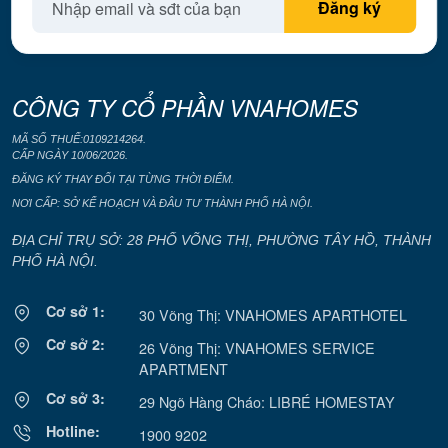
CÔNG TY CỔ PHẦN VNAHOMES
MÃ SỐ THUẾ:0109214264.
CẤP NGÀY 10/06/2026.
ĐĂNG KÝ THAY ĐỔI TẠI TỪNG THỜI ĐIỂM.
NƠI CẤP: SỞ KẾ HOẠCH VÀ ĐÂU TƯ THÀNH PHỐ HÀ NỘI.
ĐỊA CHỈ TRỤ SỞ: 28 PHỐ VÕNG THỊ, PHƯỜNG TÂY HỒ, THÀNH
PHỐ HÀ NỘI.
Cơ sở 1:
30 Võng Thị: VNAHOMES APARTHOTEL
Cơ sở 2:
26 Võng Thị: VNAHOMES SERVICE
APARTMENT
Cơ sở 3:
29 Ngõ Hàng Cháo: LIBRÉ HOMESTAY
Hotline:
1900 9202