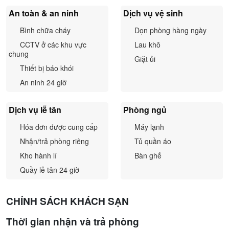
suốt thời gian lưu trú.
An toàn & an ninh
Dịch vụ vệ sinh
Chúng tôi hiểu rằng mỗi chuyến đi đều mang một mục đích
Bình chữa cháy
Dọn phòng hàng ngày
khác nhau. Vì vậy, VNAHOMES Aparthotel cung cấp nhiều
CCTV ở các khu vực
Lau khô
hạng phòng đa dạng, từ những không gian ấm cúng dành
chung
Giặt ủi
cho khách lưu trú cá nhân đến các căn hộ rộng rãi phù hợp
Thiết bị báo khói
cho gia đình hoặc lưu trú dài ngày.
An ninh 24 giờ
Dù lựa chọn hạng phòng nào, khách hàng vẫn được tận
Dịch vụ lễ tân
Phòng ngủ
hưởng cùng một tiêu chuẩn về sự tiện nghi, riêng tư và chất
lượng dịch vụ, giúp mỗi kỳ lưu trú trở nên thoải mái và trọn
Hóa đơn được cung cấp
Máy lạnh
vẹn hơn.
Nhận/trả phòng riêng
Tủ quần áo
Tiện Nghi Nổi Bật
Kho hành lí
Bàn ghế
Quầy lễ tân 24 giờ
VNAHOMES Aparthotel mang đến hệ thống trang thiết bị,
nội thất tiện nghi tiện ích đa dạng nhằm đáp ứng nhu cầu
CHÍNH SÁCH KHÁCH SẠN
nghỉ ngơi và sinh hoạt của du khách:
Thời gian nhận và trả phòng
WiFi tốc độ cao miễn phí toàn khách sạn