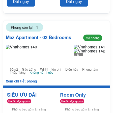
Đặt ngay
Đặt ngay
Phòng còn lại:
1
Mez Apartment - 02 Bedrooms
Mở phòng
+ 6
60m2
Gác Lửng
Wi-Fi miễn phí
Điều hòa
Phòng tắm
Thấp Tầng
Không hút thuốc
Xem chi tiết phòng
SIÊU ƯU ĐÃI
Room Only
Ưu đãi độc quyền
Ưu đãi độc quyền
Không bao gồm ăn sáng
Không bao gồm ăn sáng