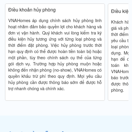
Miễn phí trẻ dưới 6 tuổi
nghiệm lưu trú đáng nhớ không chỉ đến từ không gian tiện
Điều khoản hủy phòng
Điều kiện
nghi mà còn từ sự quan tâm chân thành trong từng khoảnh
Trẻ 6 – 13 tuổi: phụ thu 150.000 VNĐ/bé
VNAHomes áp dụng chính sách hủy phòng linh
khắc. Mỗi vị khách đều được chào đón bằng sự thân thiện,
Khách hàng
hoạt nhằm đảm bảo quyền lợi cho khách hàng và
giá và ph
gần gũi và chu đáo, mang lại cảm giác thoải mái như đang
Trên 13 tuổi: phụ thu 200.000 VNĐ/người
đơn vị vận hành. Quý khách vui lòng kiểm tra kỹ
thời điểm 
trở về chính ngôi nhà của mình.
điều kiện hủy tương ứng với từng loại phòng và
yêu cầu to
Thêm đệm: 300.000 VNĐ/đệm
thời điểm đặt phòng. Việc hủy phòng trước thời
loại phòng
Bên cạnh đó, đội ngũ VNAHOMES luôn duy trì phong cách
hạn quy định có thể được hoàn tiền toàn bộ hoặc
dụng. Mọi
phục vụ chuyên nghiệp, từ quy trình nhận phòng, hỗ trợ lưu
Lưu ý: Phòng tiêu chuẩn 02 người, lưu trú tối đa 03
một phần, tùy theo chính sách cụ thể của từng
hạn để đả
trú đến giải đáp các nhu cầu phát sinh trong suốt hành trình.
gói dịch vụ. Trường hợp hủy phòng muộn hoặc
người
toán khô
không đến nhận phòng (no-show), VNAHomes có
Sự cân bằng giữa lòng hiếu khách và tiêu chuẩn dịch vụ
VNAHomes 
Chính sách hoàn hủy
quyền khấu trừ phí theo quy định. Mọi yêu cầu
nhất quán giúp chúng tôi mang đến trải nghiệm lưu trú
báo trước.
hủy phòng cần được thông báo sớm để được hỗ
được thông
thuận tiện, dễ chịu và đáng tin cậy cho mọi du khách.
trợ nhanh chóng và chính xác.
Hủy trước ngày nhận phòng
03 ngày (sau 14:00)
: tính
phòng.
phí
Giá Trị Tạo Nên Sự Khác Biệt
100%
Không đến nhận phòng mà không báo trước (
no-show
):
Điều làm nên sự khác biệt của VNAHOMES Aparthotel
tính phí
100%
không chỉ nằm ở vị trí thuận tiện hay hệ thống phòng nghỉ
tiện nghi, mà còn ở cảm giác thoải mái và thân thuộc mà
Thú cưng
mỗi vị khách cảm nhận được trong suốt thời gian lưu trú.