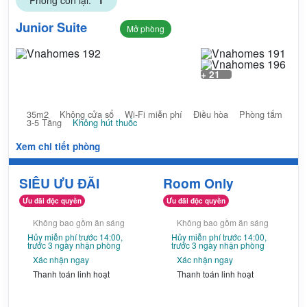
Phòng còn lại:
1
Junior Suite
Mở phòng
+ 21
35m2
Không cửa sổ
Wi-Fi miễn phí
Điều hòa
Phòng tắm
3-5 Tầng
Không hút thuốc
Xem chi tiết phòng
SIÊU ƯU ĐÃI
Room Only
Ưu đãi độc quyền
Ưu đãi độc quyền
Không bao gồm ăn sáng
Không bao gồm ăn sáng
Hủy miễn phí trước 14:00,
Hủy miễn phí trước 14:00,
trước 3 ngày nhận phòng
trước 3 ngày nhận phòng
Xác nhận ngay
Xác nhận ngay
Thanh toán linh hoạt
Thanh toán linh hoạt