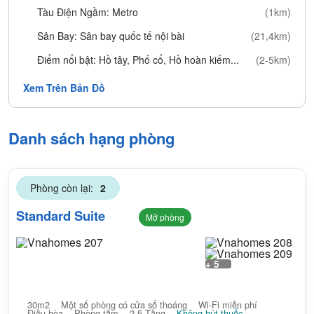
Tàu Điện Ngầm: Metro
(1km)
Sân Bay: Sân bay quốc tế nội bài
(21,4km)
Điểm nổi bật: Hồ tây, Phố cổ, Hồ hoàn kiếm...
(2-5km)
Xem Trên Bản Đồ
Danh sách hạng phòng
Phòng còn lại:
2
Standard Suite
Mở phòng
+ 5
30m2
Một số phòng có cửa sổ thoáng
Wi-Fi miễn phí
Điều hòa
Phòng tắm
2-5 Tầng
Không hút thuốc