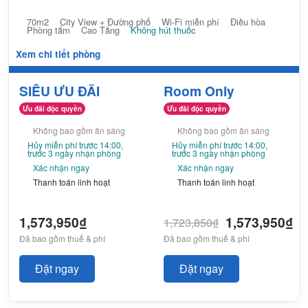
70m2
City View + Đường phố
Wi-Fi miễn phí
Điều hòa
Phòng tắm
Cao Tầng
Không hút thuốc
Xem chi tiết phòng
SIÊU ƯU ĐÃI
Room Only
Ưu đãi độc quyền
Ưu đãi độc quyền
Không bao gồm ăn sáng
Không bao gồm ăn sáng
Hủy miễn phí trước 14:00,
Hủy miễn phí trước 14:00,
trước 3 ngày nhận phòng
trước 3 ngày nhận phòng
Xác nhận ngay
Xác nhận ngay
Thanh toán linh hoạt
Thanh toán linh hoạt
1,573,950₫
1,573,950₫
1,723,850₫
Đã bao gồm thuế & phí
Đã bao gồm thuế & phí
Đặt ngay
Đặt ngay