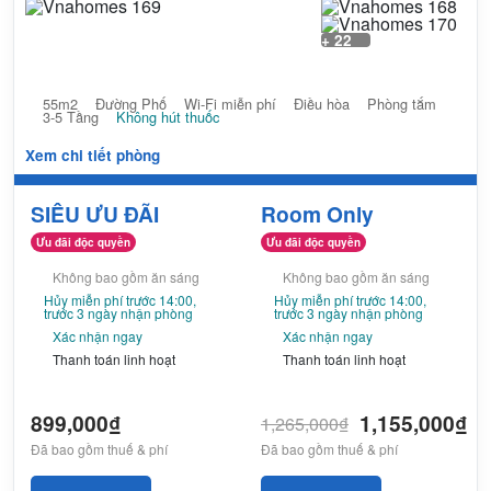
+ 22
55m2
Đường Phố
Wi-Fi miễn phí
Điều hòa
Phòng tắm
3-5 Tầng
Không hút thuốc
Xem chi tiết phòng
SIÊU ƯU ĐÃI
Room Only
Ưu đãi độc quyền
Ưu đãi độc quyền
Không bao gồm ăn sáng
Không bao gồm ăn sáng
Hủy miễn phí trước 14:00,
Hủy miễn phí trước 14:00,
trước 3 ngày nhận phòng
trước 3 ngày nhận phòng
Xác nhận ngay
Xác nhận ngay
Thanh toán linh hoạt
Thanh toán linh hoạt
899,000₫
1,155,000₫
1,265,000₫
Đã bao gồm thuế & phí
Đã bao gồm thuế & phí