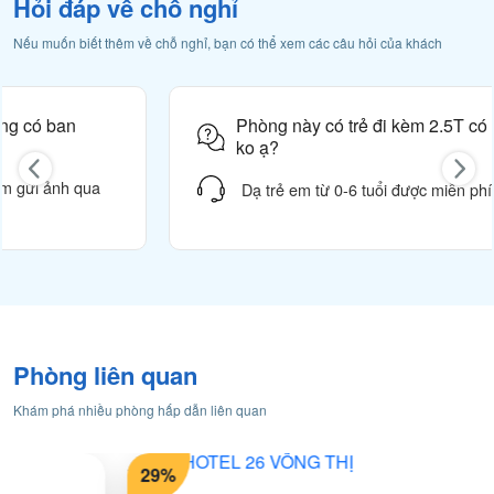
Hỏi đáp về chỗ nghỉ
Chúng tôi kết hợp sự hiếu khách chân thành với phong
Không được phép mang thú cưng vào căn hộ lưu trú
Nếu muốn biết thêm về chỗ nghỉ, bạn có thể xem các câu hỏi của khách
cách phục vụ chuyên nghiệp, mang đến một không gian nơi
Hút thuốc
bạn có thể nghỉ ngơi, làm việc và tận hưởng Hà Nội theo
cách riêng của mình.
Không hút thuốc trong căn hộ – Có khu vực hút thuốc
Phòng này có trẻ đi kèm 2.5T có tính phí thêm j
riêng
ko ạ?
VNAHOMES – Không Chỉ Là Nơi Lưu Trú .
VNAHOMES – Nơi Để Trở Về
Các phương thức thanh toán
Dạ trẻ em từ 0-6 tuổi được miễn phí ạ
Phòng liên quan
Khám phá nhiều phòng hấp dẫn liên quan
29%