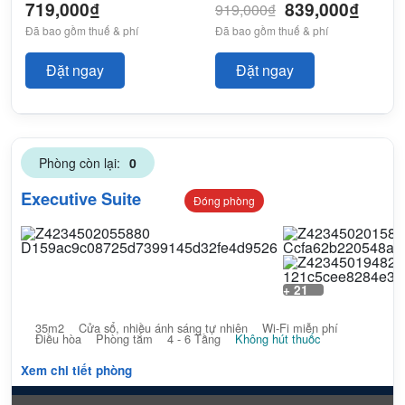
719,000₫
839,000₫
919,000₫
Đã bao gồm thuế & phí
Đã bao gồm thuế & phí
Đặt ngay
Đặt ngay
Phòng còn lại:
0
Executive Suite
Đóng phòng
+ 21
35m2
Cửa sổ, nhiều ánh sáng tự nhiên
Wi-Fi miễn phí
Điều hòa
Phòng tắm
4 - 6 Tầng
Không hút thuốc
Xem chi tiết phòng