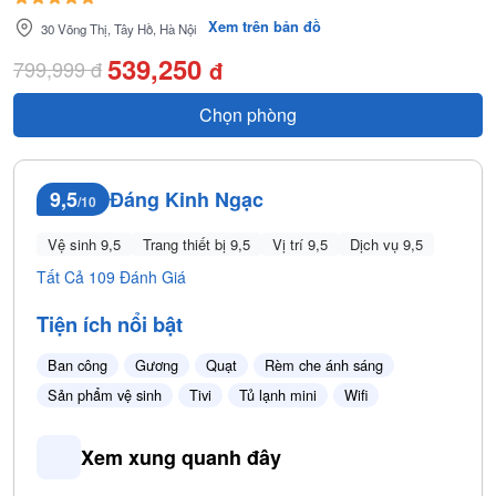
Xem trên bản đồ
30 Võng Thị, Tây Hồ, Hà Nội
539,250
799,999
đ
đ
Chọn phòng
Đáng Kinh Ngạc
9,5
/10
Vệ sinh 9,5
Trang thiết bị 9,5
Vị trí 9,5
Dịch vụ 9,5
Tất Cả 109 Đánh Giá
Tiện ích nổi bật
Ban công
Gương
Quạt
Rèm che ánh sáng
Sản phẩm vệ sinh
Tivi
Tủ lạnh mini
Wifi
Xem xung quanh đây