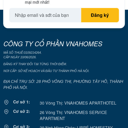
mại mới nhất!
CÔNG TY CỔ PHẦN VNAHOMES
MÃ SỐ THUẾ:0109214264.
CẤP NGÀY 10/06/2026.
ĐĂNG KÝ THAY ĐỔI TẠI TỪNG THỜI ĐIỂM.
NƠI CẤP: SỞ KẾ HOẠCH VÀ ĐÂU TƯ THÀNH PHỐ HÀ NỘI.
ĐỊA CHỈ TRỤ SỞ: 28 PHỐ VÕNG THỊ, PHƯỜNG TÂY HỒ, THÀNH
PHỐ HÀ NỘI.
Cơ sở 1:
30 Võng Thị: VNAHOMES APARTHOTEL
Cơ sở 2:
26 Võng Thị: VNAHOMES SERVICE
APARTMENT
Cơ sở 3:
29 Ngõ Hàng Cháo: LIBRÉ HOMESTAY